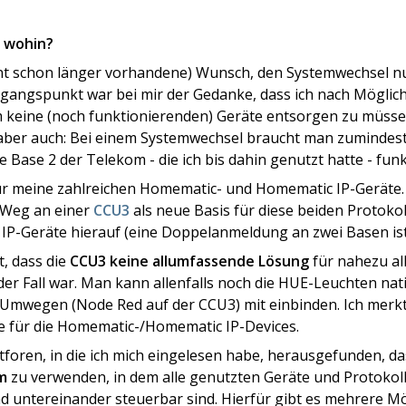
r wohin?
atent schon länger vorhandene) Wunsch, den Systemwechsel 
gangspunkt war bei mir der Gedanke, dass ich nach Möglic
m keine (noch funktionierenden) Geräte entsorgen zu müss
t aber auch: Bei einem Systemwechsel braucht man zumindes
 Base 2 der Telekom - die ich bis dahin genutzt hatte - fu
ür meine zahlreichen Homematic- und Homematic IP-Geräte.
n Weg an einer
CCU3
als neue Basis für diese beiden Protokol
IP-Geräte hierauf (eine Doppelanmeldung an zwei Basen ist 
t, dass die
CCU3 keine allumfassende Lösung
für nahezu al
er Fall war. Man kann allenfalls noch die HUE-Leuchten nat
n Umwegen (Node Red auf der CCU3) mit einbinden. Ich merkte:
e für die Homematic-/Homematic IP-Devices.
tforen, in die ich mich eingelesen habe, herausgefunden, da
m
zu verwenden, in dem alle genutzten Geräte und Protokol
d untereinander steuerbar sind. Hierfür gibt es mehrere Mö