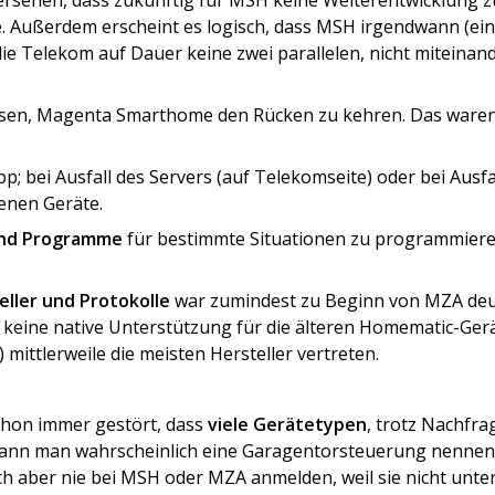
rsehen, dass zukünftig für MSH keine Weiterentwicklung zu
e. Außerdem erscheint es logisch, dass MSH irgendwann (ei
 die Telekom auf Dauer keine zwei parallelen, nicht miteina
esen, Magenta Smarthome den Rücken zu kehren. Das waren 
p; bei Ausfall des Servers (auf Telekomseite) oder bei Ausfa
enen Geräte.
und Programme
für bestimmte Situationen zu programmier
eller und Protokolle
war zumindest zu Beginn von MZA deu
es keine native Unterstützung für die älteren Homematic-Gerä
mittlerweile die meisten Hersteller vertreten.
hon immer gestört, dass
viele Gerätetypen
, trotz Nachfra
kann man wahrscheinlich eine Garagentorsteuerung nennen. S
ich aber nie bei MSH oder MZA anmelden, weil sie nicht unte