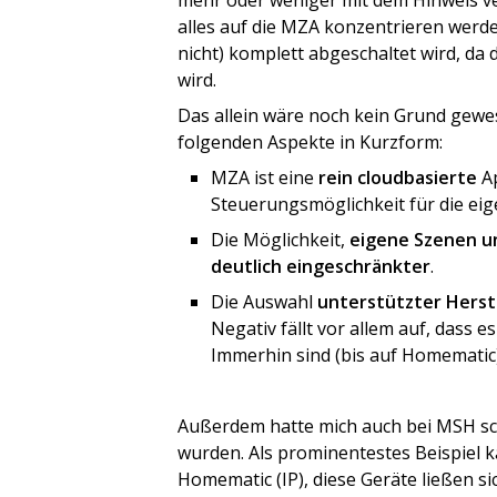
mehr oder weniger mit dem Hinweis ve
alles auf die MZA konzentrieren werd
nicht) komplett abgeschaltet wird, da
wird.
Das allein wäre noch kein Grund gew
folgenden Aspekte in Kurzform:
MZA ist eine
rein cloudbasierte
Ap
Steuerungsmöglichkeit für die eig
Die Möglichkeit,
eigene Szenen 
deutlich eingeschränkter
.
Die Auswahl
unterstützter Herst
Negativ fällt vor allem auf, dass 
Immerhin sind (bis auf Homematic) 
Außerdem hatte mich auch bei MSH sc
wurden. Als prominentestes Beispiel 
Homematic (IP), diese Geräte ließen s