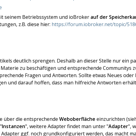
e
mit seinem Betriebssystem und ioBroker
auf der Speicherkar
tungen, z.B. diese hier:
https://forum.iobroker.net/topic/518
kels deutlich sprengen. Deshalb an dieser Stelle nur ein p
der Materie zu beschäftigen und entsprechende Communitys z
prechende Fragen und Antworten. Sollte etwas Neues oder Ex
agen und darauf hoffen, dass man hilfreiche Antworten erhäl
lle über die entsprechende
Weboberfläche
einzurichten (sie
"
Instanzen
", weitere Adapter findet man unter "
Adapter
", 
er Adapter ggf. noch grundkonfiguriert werden, das macht m