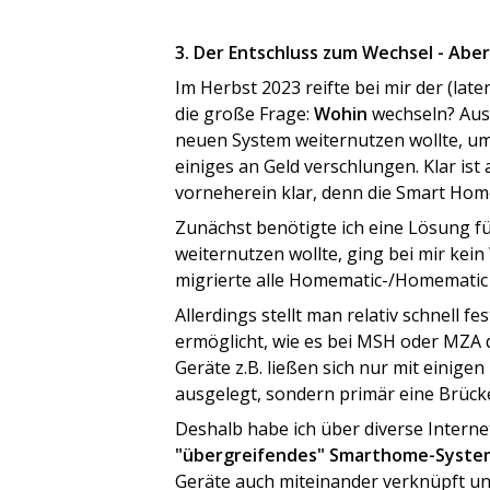
3. Der Entschluss zum Wechsel - Abe
Im Herbst 2023 reifte bei mir der (l
die große Frage:
Wohin
wechseln? Aus
neuen System weiternutzen wollte, u
einiges an Geld verschlungen. Klar is
vorneherein klar, denn die Smart Home
Zunächst benötigte ich eine Lösung f
weiternutzen wollte, ging bei mir kei
migrierte alle Homematic-/Homematic 
Allerdings stellt man relativ schnell fes
ermöglicht, wie es bei MSH oder MZA d
Geräte z.B. ließen sich nur mit einige
ausgelegt, sondern primär eine Brück
Deshalb habe ich über diverse Interne
"übergreifendes" Smarthome-Syste
Geräte auch miteinander verknüpft un