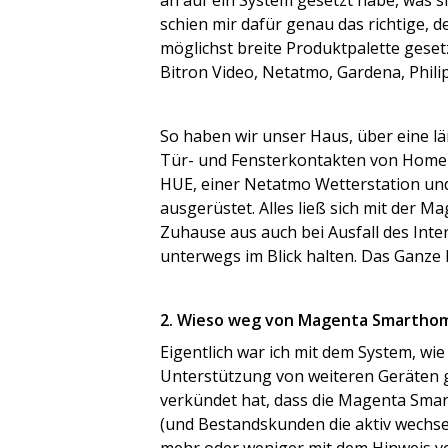
an auf ein System gesetzt habe, was 
schien mir dafür genau das richtige, d
möglichst breite Produktpalette geset
Bitron Video, Netatmo, Gardena, Phili
So haben wir unser Haus, über eine lä
Tür- und Fensterkontakten von Homema
HUE, einer Netatmo Wetterstation u
ausgerüstet. Alles ließ sich mit der
Zuhause aus auch bei Ausfall des Inte
unterwegs im Blick halten. Das Ganze 
2. Wieso weg von Magenta Smartho
Eigentlich war ich mit dem System, wi
Unterstützung von weiteren Geräten g
verkündet hat, dass die Magenta Sm
(und Bestandskunden die aktiv wechse