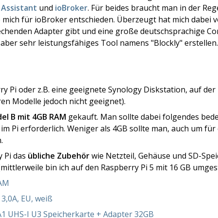
Assistant
und
ioBroker
. Für beides braucht man in der Reg
mich für ioBroker entschieden. Überzeugt hat mich dabei vor
rechenden Adapter gibt und eine große deutschsprachige Co
, aber sehr leistungsfähiges Tool namens "Blockly" erstellen.
 Pi oder z.B. eine geeignete Synology Diskstation, auf der io
ren Modelle jedoch nicht geeignet).
del B mit 4GB RAM
gekauft. Man sollte dabei folgendes bed
 im Pi erforderlich. Weniger als 4GB sollte man, auch um fü
.
 Pi das
übliche Zubehör
wie Netzteil, Gehäuse und SD-Speic
ttlerweile bin ich auf den Raspberry Pi 5 mit 16 GB umges
RAM
 3,0A, EU, weiß
1 UHS-I U3 Speicherkarte + Adapter 32GB